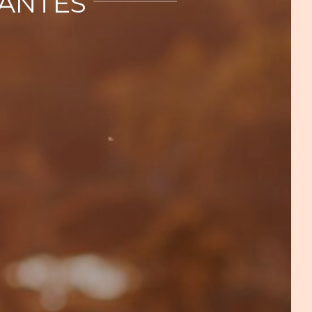
TANTES