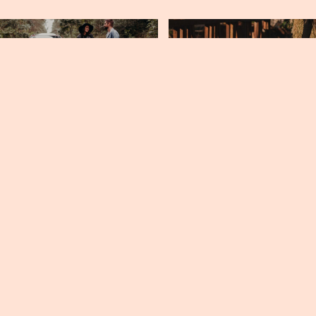
 E DIOGO
A ESPERA DE HELOÍ
ERA POR MARIA CECILIA
A ESPERA POR ISIS
ANDO A OLÍVIA
GESTANTE - ANDRE
NTE - MICHELI
GESTANTE - JÉSSICA
RER
A E DOUGLAS
ANA E LE = BENTO
E E NATAN
GESTAÇÃO ANA PAU
A ESPERA POR MARI
ERA POR ALÍCIA
FERNANDA
 MOISES = MARIA INÊS
ANDREIA + ITACIR =