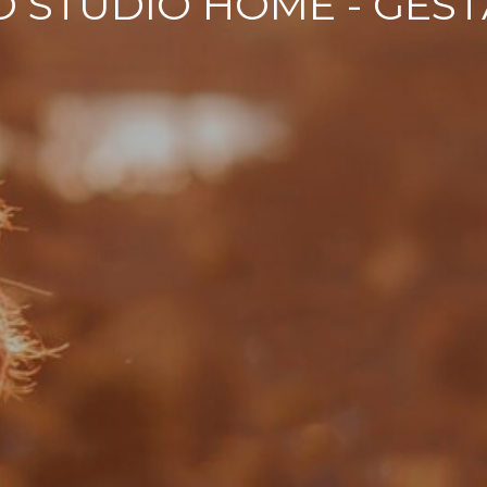
 STUDIO HOME - GES