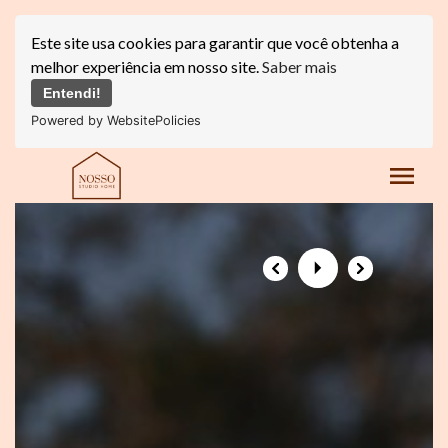
Este site usa cookies para garantir que você obtenha a
melhor experiência em nosso site.
Saber mais
Entendi!
Powered by WebsitePolicies
menu