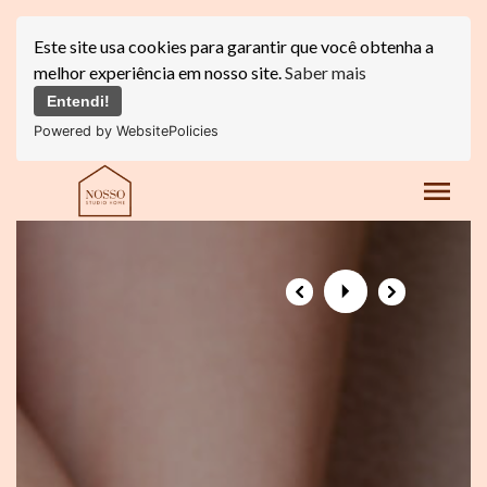
Este site usa cookies para garantir que você obtenha a
melhor experiência em nosso site.
Saber mais
Entendi!
Powered by WebsitePolicies
menu