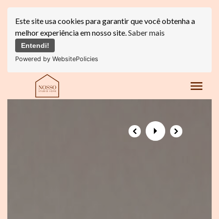
Este site usa cookies para garantir que você obtenha a
melhor experiência em nosso site.
Saber mais
Entendi!
Powered by WebsitePolicies
menu